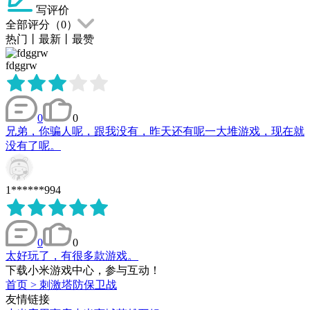
写评价
全部评分（
0
）
热门
丨
最新
丨
最赞
fdggrw
0
0
兄弟，你骗人呢，跟我没有，昨天还有呢一大堆游戏，现在就
没有了呢。
1******994
0
0
太好玩了，有很多款游戏。
下载小米游戏中心，参与互动！
首页
>
刺激塔防保卫战
友情链接