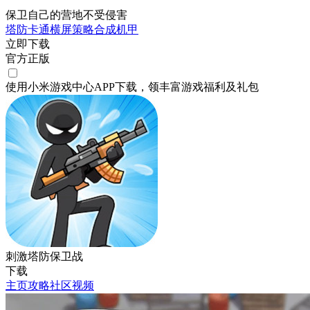
保卫自己的营地不受侵害
塔防
卡通
横屏
策略
合成
机甲
立即下载
官方正版
使用小米游戏中心APP
下载
，领丰富游戏
福利
及
礼包
刺激塔防保卫战
下载
主页
攻略
社区
视频