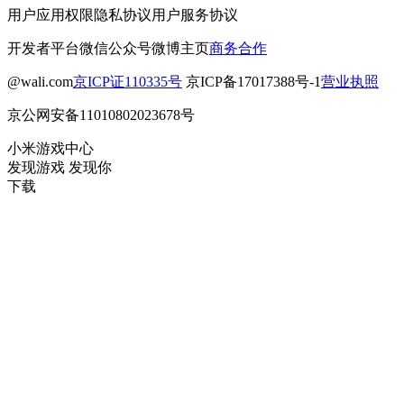
用户应用权限
隐私协议
用户服务协议
开发者平台
微信公众号
微博主页
商务合作
@wali.com
京ICP证110335号
京ICP备17017388号-1
营业执照
京公网安备11010802023678号
小米游戏中心
发现游戏 发现你
下载