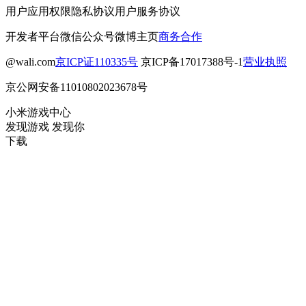
用户应用权限
隐私协议
用户服务协议
开发者平台
微信公众号
微博主页
商务合作
@wali.com
京ICP证110335号
京ICP备17017388号-1
营业执照
京公网安备11010802023678号
小米游戏中心
发现游戏 发现你
下载