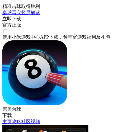
精准击球取得胜利
桌球
写实
竖屏
解谜
立即下载
官方正版
使用小米游戏中心APP
下载
，领丰富游戏
福利
及
礼包
完美台球
下载
主页
攻略
社区
视频