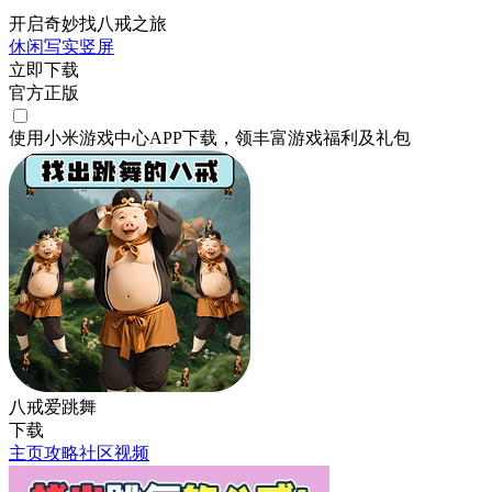
开启奇妙找八戒之旅
休闲
写实
竖屏
立即下载
官方正版
使用小米游戏中心APP
下载
，领丰富游戏
福利
及
礼包
八戒爱跳舞
下载
主页
攻略
社区
视频