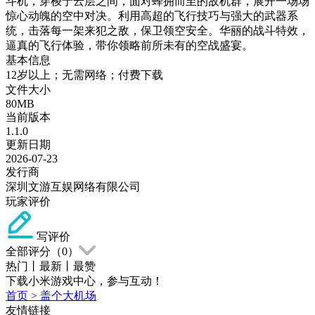
斗机，穿梭于云层之间，面对蜂拥而至的敌机群，展开一场场
惊心动魄的空中对决。利用高超的飞行技巧与强大的武器系
统，击落每一架来犯之敌，保卫领空安全。华丽的战斗特效，
逼真的飞行体验，带你领略前所未有的空战盛宴。
基本信息
12岁以上；无需网络；付费下载
文件大小
80MB
当前版本
1.1.0
更新日期
2026-07-23
发行商
深圳文游互娱网络有限公司
玩家评价
写评价
全部评分（
0
）
热门
丨
最新
丨
最赞
下载小米游戏中心，参与互动！
首页
>
盖个大机场
友情链接