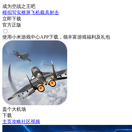
成为空战之王吧
模拟
写实
横屏
飞机
载具射击
立即下载
官方正版
使用小米游戏中心APP
下载
，领丰富游戏
福利
及
礼包
盖个大机场
下载
主页
攻略
社区
视频