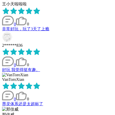
王小天啦啦啦
0
0
非常好玩，玩了3天了上瘾
2******836
0
0
好玩 我觉得挺有趣。
VanToroXian
0
0
墨灵体系还是太超标了
郑佳威