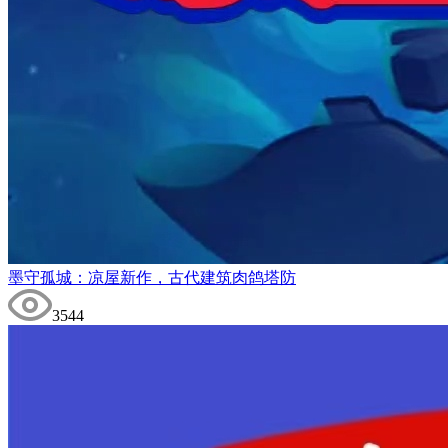
墨守孤城：凉屋新作，古代建筑肉鸽塔防
3544