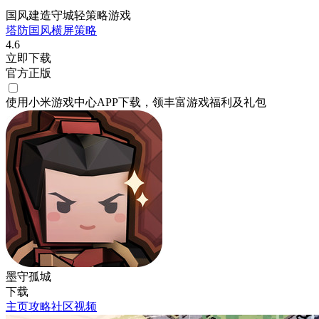
国风建造守城轻策略游戏
塔防
国风
横屏
策略
4.6
立即下载
官方正版
使用小米游戏中心APP
下载
，领丰富游戏
福利
及
礼包
墨守孤城
下载
主页
攻略
社区
视频