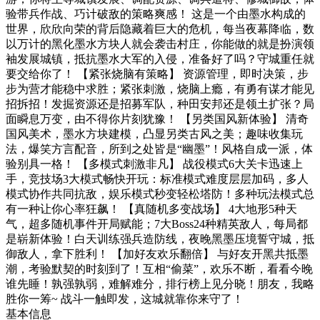
验带兵作战、巧计破敌的策略爽感！ 这是一个由墨水构成的
世界，欣欣向荣的背后隐藏着巨大的危机，每当夜幕降临，数
以万计的黑化墨水方块人就会袭击村庄，你能做的就是扮演领
袖发展城镇，抵抗墨水大军的入侵，准备好了吗？守城重任就
要交给你了！ 【紧张烧脑有策略】 资源管理，即时决策，步
步为营才能稳中求胜；紧张刺激，烧脑上瘾，有勇有谋才能见
招拆招！发掘资源还是招募军队，种田安邦还是领土扩张？局
面瞬息万变，由不得你片刻犹豫！ 【另类国风新体验】 清奇
国风美术，墨水方块建模，凸显另类古风之美；趣味收集玩
法，爆笑方言配音，所到之处皆是“幽墨”！风格自成一派，体
验别具一格！ 【多模式刺激非凡】 战役模式6大关卡迅速上
手，竞技场3大模式畅快开玩：标准模式难度层层加码，多人
模式协作共同抗敌，娱乐模式秒变轻松塔防！多种玩法模式总
有一种让你心率狂飙！ 【真随机多变战场】 4大地形5种天
气，超多随机事件开局赋能；7大Boss24种精英敌人，每局都
是崭新体验！白天训练强兵造防线，夜晚黑墨压境誓守城，抵
御敌人，拿下胜利！ 【加好友欢乐翻倍】 与好友开黑共抵墨
潮，考验默契的时刻到了！互相“偷菜”，欢乐不断，看看今晚
谁先睡！孰强孰弱，难解难分，排行榜上见分晓！朋友，我略
胜你一筹~ 战斗一触即发，这城就靠你来守了！
基本信息