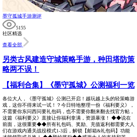
墨守孤城手游测评
5155
社区精选
查看全部
另类古风建造守城策略手游，种田塔防策
略两不误！
【福利合集】《墨守孤城》公测福利一览
各位大人，《墨守孤城》公测已开启！越玩越上头的轻策略游
戏，这你不得来试一试！？今日特地整理一份《福利要义》，
不需要你东问西问要礼包码，也不需要你翻来翻去找官方帖，
这篇《福利要义》直接让你福利拿满，资源暴涨！ ◆◆说在
前面，这很重要◆◆所有礼包码、奖励、充值返利都需要大人
们在游戏内通关战役模式1-3后，解锁【邮箱&礼包码】功能