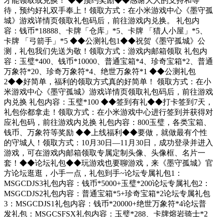
才能领取或兑换！ ◆◆预约奖励◆◆感谢大人的支持和等
待，预约好礼双手奉上！领取方式：在小米游戏中心《墨守孤
城》游戏详情页领取礼包码后，前往游戏内兑换。 礼包内
容：钱币*18888、卡牌「仓库」*5、卡牌 「猎人小屋」*5、
卡牌 「弓箭手」*5 ◆◆公测礼包1◆◆祝贺《墨守孤城》公
测，礼包我们先送为敬！领取方式：游戏内邮箱领取 礼包内
容：玉璧*400、钱币*10000、普通宝箱*4、珍奇宝箱*2、普通
万象符*20、珍奇万象符*4、绝世万象符*1 ◆◆公测礼包
2◆◆好简单，福利的领取方式真的好简单！ 领取方式：在小
米游戏中心《墨守孤城》游戏详情页领取礼包码后，前往游戏
内兑换 礼包内容：玉璧*100 ◆◆签到有礼◆◆打卡签到7天，
礼包你都拿走！领取方式：在小米游戏中心进行签到并获得对
应礼包码，前往游戏内兑换 礼包内容：800玉璧，各类宝箱、
钱币、万象符等奖励 ◆◆上线福利◆◆要做，就做最有个性
的守城人！领取方式：10月30日—11月30日，成功登录并进入
游戏，可在游戏内邮箱领取专属定制头像、头像框、名片一
套！◆◆论坛礼包◆◆玩游戏也要聊游戏，来《墨守孤城》官
方论坛逛逛，小手一点，礼包到手~论坛专属礼包1：
MSGCDJS3礼包内容：钱币*5000+玉璧*200论坛专属礼包2：
MSGCDJS2礼包内容：普通宝箱*5+珍奇宝箱*2论坛专属礼包
3：MSGCDJS1礼包内容：钱币*20000+绝世万象符*4论坛普
发礼包：MSGCSFSX礼包内容：玉璧*288、卡牌熔岩骑士*2