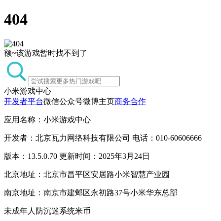
404
额~该游戏暂时找不到了
小米游戏中心
开发者平台
微信公众号
微博主页
商务合作
应用名称：小米游戏中心
开发者：北京瓦力网络科技有限公司 电话：010-60606666
版本：13.5.0.70 更新时间：2025年3月24日
北京地址：北京市昌平区安居路小米智慧产业园
南京地址：南京市建邺区永初路37号小米华东总部
未成年人防沉迷系统
米币