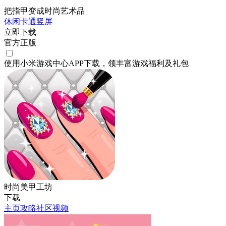
把指甲变成时尚艺术品
休闲
卡通
竖屏
立即下载
官方正版
使用小米游戏中心APP
下载
，领丰富游戏
福利
及
礼包
时尚美甲工坊
下载
主页
攻略
社区
视频