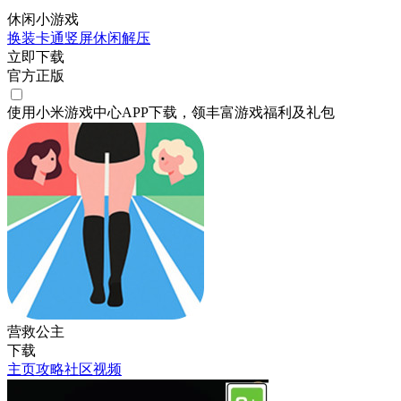
休闲小游戏
换装
卡通
竖屏
休闲
解压
立即下载
官方正版
使用小米游戏中心APP
下载
，领丰富游戏
福利
及
礼包
营救公主
下载
主页
攻略
社区
视频