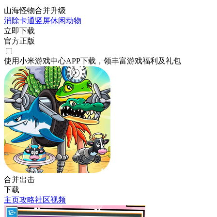
山海怪物合并升级
消除
卡通
竖屏
休闲
动物
立即下载
官方正版
使用小米游戏中心APP
下载
，领丰富游戏
福利
及
礼包
合并出击
下载
主页
攻略
社区
视频