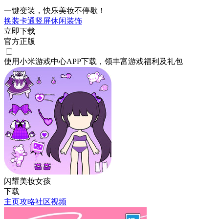
一键变装，快乐美妆不停歇！
换装
卡通
竖屏
休闲
装饰
立即下载
官方正版
使用小米游戏中心APP
下载
，领丰富游戏
福利
及
礼包
闪耀美妆女孩
下载
主页
攻略
社区
视频