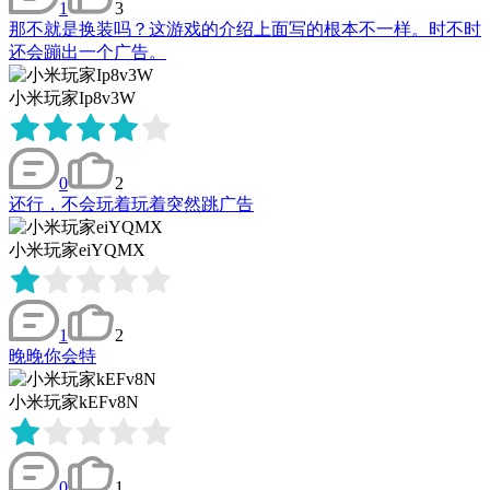
1
3
那不就是换装吗？这游戏的介绍上面写的根本不一样。时不时
还会蹦出一个广告。
小米玩家Ip8v3W
0
2
还行，不会玩着玩着突然跳广告
小米玩家eiYQMX
1
2
晚晚你会特
小米玩家kEFv8N
0
1