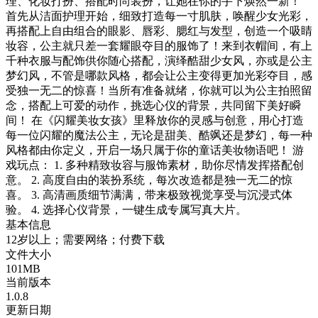
理、化妆打扮、搭配时尚装扮，让她在你的手下焕然一新！
首先从洁面护理开始，细致打造每一寸肌肤，唤醒少女光彩，
再搭配上自由组合的眼影、唇彩、腮红与发型，创造一个吸睛
妆容，公主就只差一套耀眼夺目的服饰了！来到衣帽间，有上
千种衣服与配饰供你随心搭配，演绎酷甜少女风，亦或是公主
梦幻风，不管是哪款风格，都会让公主变得更加光彩夺目，感
受独一无二的惊喜！当所有准备就绪，你就可以为公主拍照留
念，搭配上可爱的动作，挑选心仪的背景，共同留下美好瞬
间！ 在《闪耀美妆女孩》里释放你的灵感与创意，用心打造
每一位闪耀的魔法公主，无论是甜美、酷飒还是梦幻，每一种
风格都由你定义，开启一场只属于你的童话美妆物语吧！ 游
戏玩点： 1. 多种精致妆容与服饰素材，助你尽情发挥搭配创
意。 2. 高度自由的装扮系统，每次改造都是独一无二的惊
喜。 3. 高清画质细节满满，带来极致视觉享受与沉浸式体
验。 4. 选择心仪背景，一键生成专属写真大片。
基本信息
12岁以上；需要网络；付费下载
文件大小
101MB
当前版本
1.0.8
更新日期