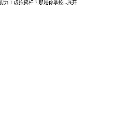
逆天能力！虚拟摇杆？那是你​​掌控...
展开