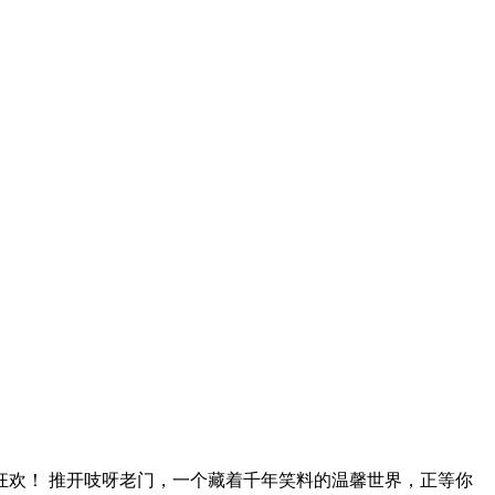
​​ 推开吱呀老门，一个藏着​​千年笑料​​的温馨世界，正等你