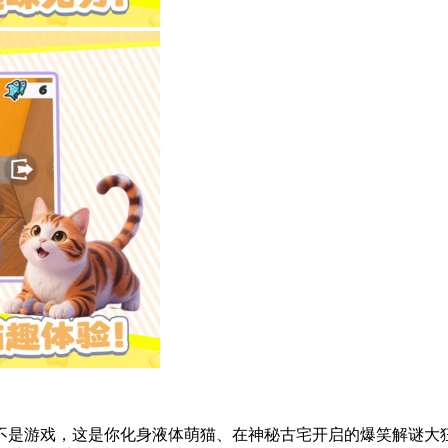
不是游戏，这是你​​化身液体萌猫、在神秘古宅开启的爆笑解谜大狂欢！