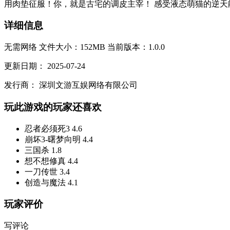
用​​肉垫征服！​​ ​​你，就是古宅的调皮主宰！​​ 感受​​液态萌猫​​的
详细信息
无需网络
文件大小：152MB
当前版本：1.0.0
更新日期：
2025-07-24
发行商：
深圳文游互娱网络有限公司
玩此游戏的玩家还喜欢
忍者必须死3
4.6
崩坏3-曙梦向明
4.4
三国杀
1.8
想不想修真
4.4
一刀传世
3.4
创造与魔法
4.1
玩家评价
写评论