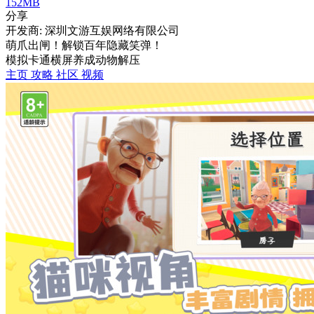
152MB
分享
开发商: 深圳文游互娱网络有限公司
萌爪出闸！解锁百年隐藏笑弹！​
模拟
卡通
横屏
养成
动物
解压
主页
攻略
社区
视频