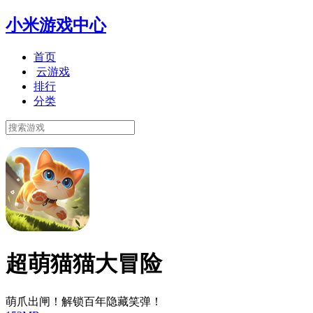
小米游戏中心
首页
云游戏
排行
分类
超萌猫猫大冒险
萌爪出闸！解锁百年隐藏笑弹！​