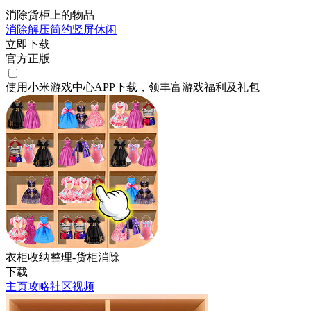
消除货柜上的物品
消除
解压
简约
竖屏
休闲
立即下载
官方正版
使用小米游戏中心APP
下载
，领丰富游戏
福利
及
礼包
衣柜收纳整理-货柜消除
下载
主页
攻略
社区
视频