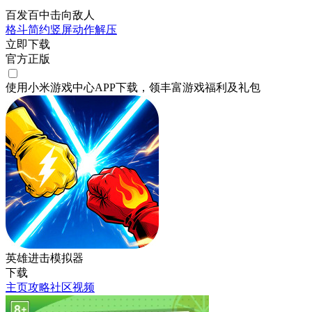
百发百中击向敌人
格斗
简约
竖屏
动作
解压
立即下载
官方正版
使用小米游戏中心APP
下载
，领丰富游戏
福利
及
礼包
英雄进击模拟器
下载
主页
攻略
社区
视频