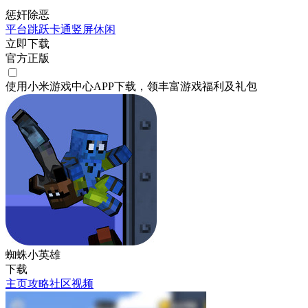
惩奸除恶
平台跳跃
卡通
竖屏
休闲
立即下载
官方正版
使用小米游戏中心APP
下载
，领丰富游戏
福利
及
礼包
蜘蛛小英雄
下载
主页
攻略
社区
视频