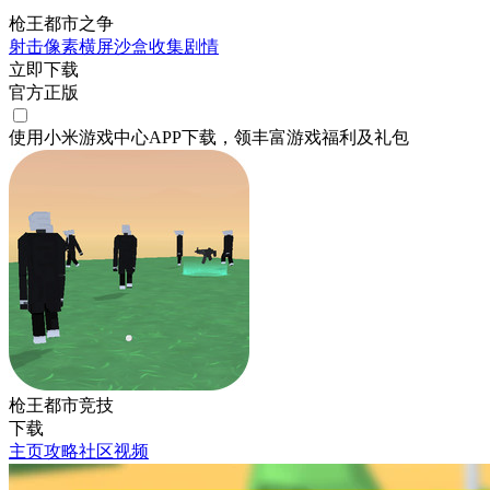
枪王都市之争
射击
像素
横屏
沙盒
收集
剧情
立即下载
官方正版
使用小米游戏中心APP
下载
，领丰富游戏
福利
及
礼包
枪王都市竞技
下载
主页
攻略
社区
视频