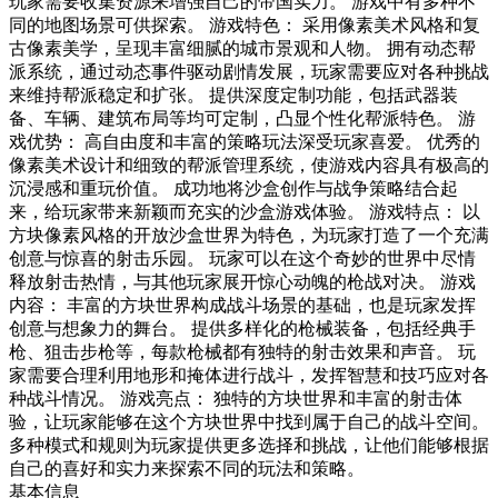
玩家需要收集资源来增强自己的帝国实力。 游戏中有多种不
同的地图场景可供探索。 游戏特色： 采用像素美术风格和复
古像素美学，呈现丰富细腻的城市景观和人物。 拥有动态帮
派系统，通过动态事件驱动剧情发展，玩家需要应对各种挑战
来维持帮派稳定和扩张。 提供深度定制功能，包括武器装
备、车辆、建筑布局等均可定制，凸显个性化帮派特色。 游
戏优势： 高自由度和丰富的策略玩法深受玩家喜爱。 优秀的
像素美术设计和细致的帮派管理系统，使游戏内容具有极高的
沉浸感和重玩价值。 成功地将沙盒创作与战争策略结合起
来，给玩家带来新颖而充实的沙盒游戏体验。 游戏特点： 以
方块像素风格的开放沙盒世界为特色，为玩家打造了一个充满
创意与惊喜的射击乐园。 玩家可以在这个奇妙的世界中尽情
释放射击热情，与其他玩家展开惊心动魄的枪战对决。 游戏
内容： 丰富的方块世界构成战斗场景的基础，也是玩家发挥
创意与想象力的舞台。 提供多样化的枪械装备，包括经典手
枪、狙击步枪等，每款枪械都有独特的射击效果和声音。 玩
家需要合理利用地形和掩体进行战斗，发挥智慧和技巧应对各
种战斗情况。 游戏亮点： 独特的方块世界和丰富的射击体
验，让玩家能够在这个方块世界中找到属于自己的战斗空间。
多种模式和规则为玩家提供更多选择和挑战，让他们能够根据
自己的喜好和实力来探索不同的玩法和策略。
基本信息