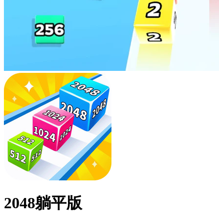
2048躺平版