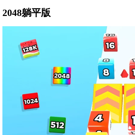
2048躺平版