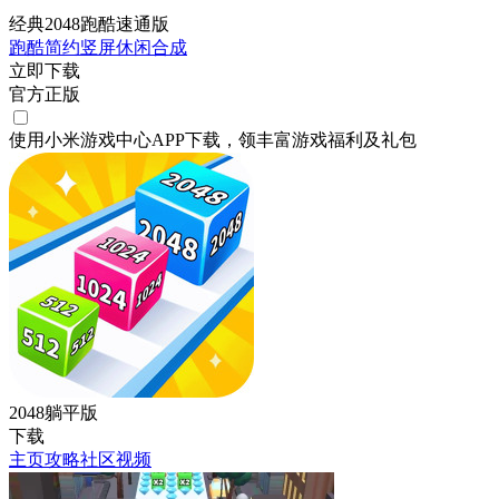
经典2048跑酷速通版
跑酷
简约
竖屏
休闲
合成
立即下载
官方正版
使用小米游戏中心APP
下载
，领丰富游戏
福利
及
礼包
2048躺平版
下载
主页
攻略
社区
视频