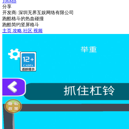
106MB
分享
开发商: 深圳无界互娱网络有限公司
跑酷格斗的热血碰撞
跑酷
简约
竖屏
格斗
主页
攻略
社区
视频