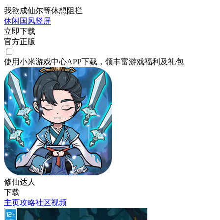
我欲成仙尔等休想阻拦
休闲
国风
竖屏
立即下载
官方正版
使用小米游戏中心APP
下载
，领丰富游戏
福利
及
礼包
修仙达人
下载
主页
攻略
社区
视频