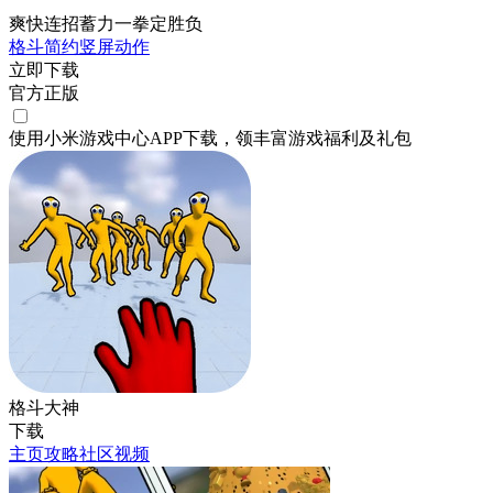
爽快连招蓄力一拳定胜负
格斗
简约
竖屏
动作
立即下载
官方正版
使用小米游戏中心APP
下载
，领丰富游戏
福利
及
礼包
格斗大神
下载
主页
攻略
社区
视频