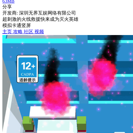
63MB
分享
开发商: 深圳无界互娱网络有限公司
超刺激的火线救援快来成为灭火英雄
模拟
卡通
竖屏
主页
攻略
社区
视频