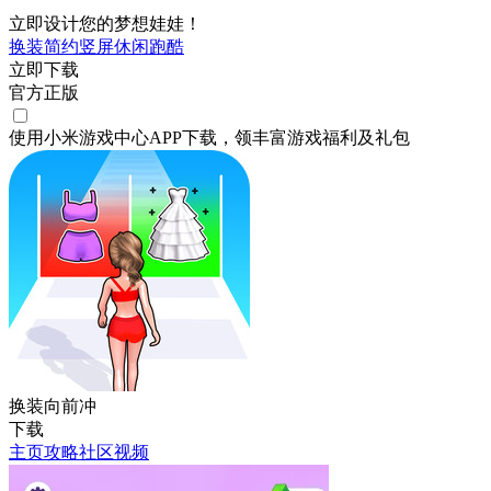
立即设计您的梦想娃娃！
换装
简约
竖屏
休闲
跑酷
立即下载
官方正版
使用小米游戏中心APP
下载
，领丰富游戏
福利
及
礼包
换装向前冲
下载
主页
攻略
社区
视频