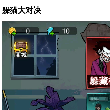
躲猫大对决