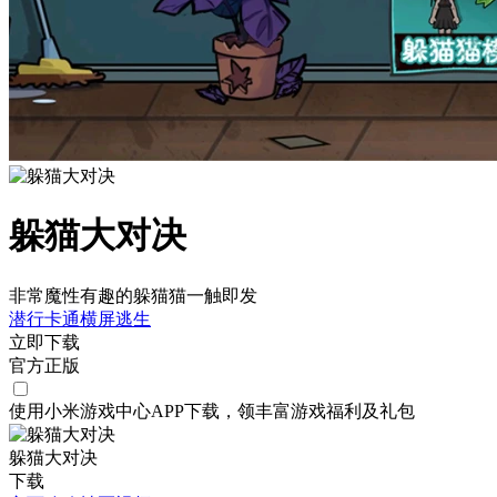
躲猫大对决
非常魔性有趣的躲猫猫一触即发
潜行
卡通
横屏
逃生
立即下载
官方正版
使用小米游戏中心APP
下载
，领丰富游戏
福利
及
礼包
躲猫大对决
下载