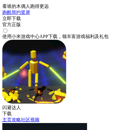
看谁的木偶人跑得更远
跑酷
简约
竖屏
立即下载
官方正版
使用小米游戏中心APP
下载
，领丰富游戏
福利
及
礼包
闪避达人
下载
主页
攻略
社区
视频