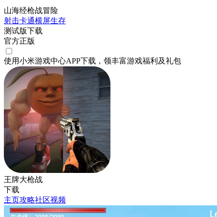
山海经枪战冒险
射击
卡通
横屏
生存
测试版下载
官方正版
使用小米游戏中心APP
下载
，领丰富游戏
福利
及
礼包
王牌大枪战
下载
主页
攻略
社区
视频