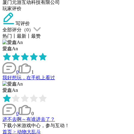
厦门元游互动科技有限公司
玩家评价
写评价
全部评分（
0
）
热门
丨
最新
丨
最赞
愛鑫An
0
1
我好想玩，在手机上看过
愛鑫An
0
0
进不去啊～有谁进去了？
下载小米游戏中心，参与互动！
首页
>
动物大乱斗