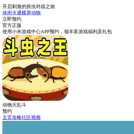
开启刺激的抓虫对战之旅
休闲
卡通
横屏
动物
立即预约
官方正版
使用小米游戏中心APP
预约
，领丰富游戏
福利
及
礼包
动物大乱斗
预约
主页
攻略
社区
视频