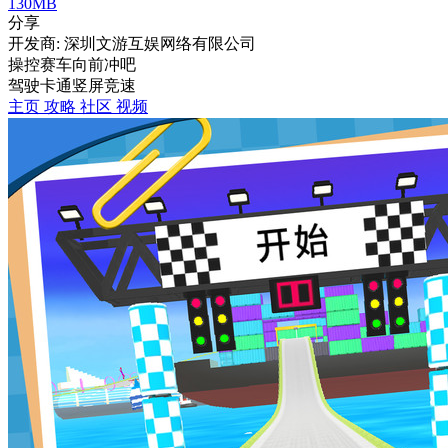
130MB
分享
开发商: 深圳文游互娱网络有限公司
操控赛车向前冲吧
驾驶
卡通
竖屏
竞速
主页
攻略
社区
视频