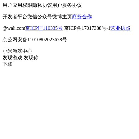
用户应用权限
隐私协议
用户服务协议
开发者平台
微信公众号
微博主页
商务合作
@wali.com
京ICP证110335号
京ICP备17017388号-1
营业执照
京公网安备11010802023678号
小米游戏中心
发现游戏 发现你
下载