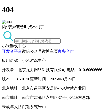
404
额~该游戏暂时找不到了
小米游戏中心
开发者平台
微信公众号
微博主页
商务合作
应用名称：小米游戏中心
开发者：北京瓦力网络科技有限公司 电话：010-60606666
版本：13.5.0.70 更新时间：2025年3月24日
北京地址：北京市昌平区安居路小米智慧产业园
南京地址：南京市建邺区永初路37号小米华东总部
未成年人防沉迷系统
米币