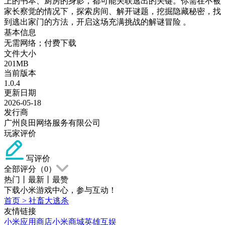
上的书本、厨房的身影，都可能关联逃出的关键。你需在不被
家长察觉的情况下，探索房间、解开谜题，挖掘隐藏秘密，找
到逃出家门的方法，开启这场充满挑战的解谜冒险 。
基本信息
无需网络；付费下载
文件大小
201MB
当前版本
1.0.4
更新日期
2026-05-18
发行商
广州良田网络服务有限公司
玩家评价
写评价
全部评分（
0
）
热门
丨
最新
丨
最赞
下载小米游戏中心，参与互动！
首页
>
社畜大逃杀
友情链接
小米应用商店
小米商城
英雄互娱