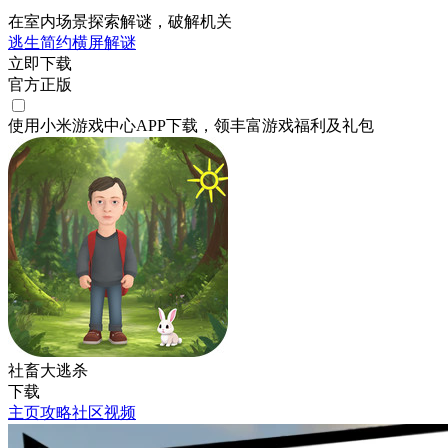
在室内场景探索解谜，破解机关
逃生
简约
横屏
解谜
立即下载
官方正版
使用小米游戏中心APP
下载
，领丰富游戏
福利
及
礼包
社畜大逃杀
下载
主页
攻略
社区
视频