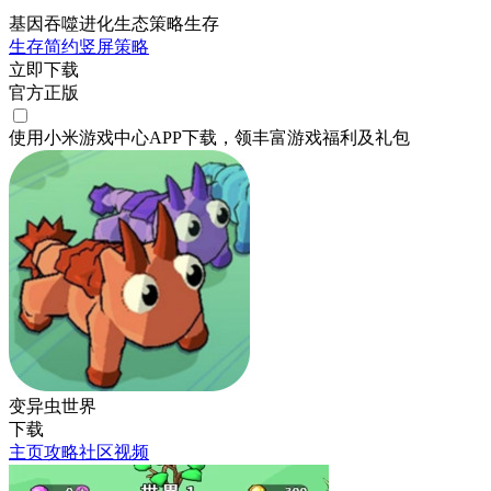
基因吞噬进化生态策略生存
生存
简约
竖屏
策略
立即下载
官方正版
使用小米游戏中心APP
下载
，领丰富游戏
福利
及
礼包
变异虫世界
下载
主页
攻略
社区
视频