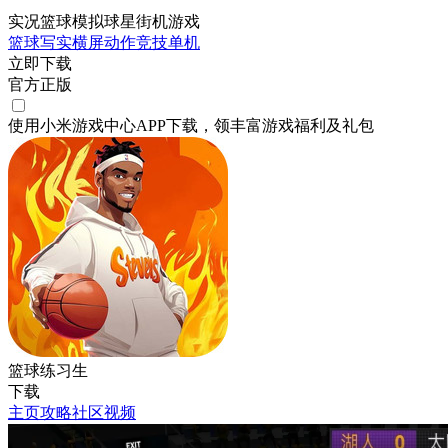
实况篮球模拟球星街机游戏
篮球
写实
横屏
动作
竞技
单机
立即下载
官方正版
使用小米游戏中心APP
下载
，领丰富游戏
福利
及
礼包
篮球练习生
下载
主页
攻略
社区
视频