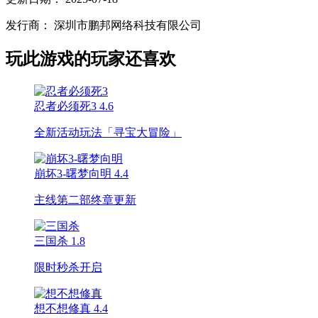
发行商：
深圳市鹏邦网络科技有限公司
玩此游戏的玩家还喜欢
忍者必须死3
4.6
全新活动玩法「寻宝大冒险」
崩坏3-曙梦向明
4.4
主线第二部终章更新
三国杀
1.8
限时秒杀开启
想不想修真
4.4