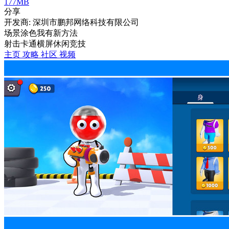
177MB
分享
开发商: 深圳市鹏邦网络科技有限公司
场景涂色我有新方法
射击
卡通
横屏
休闲
竞技
主页
攻略
社区
视频