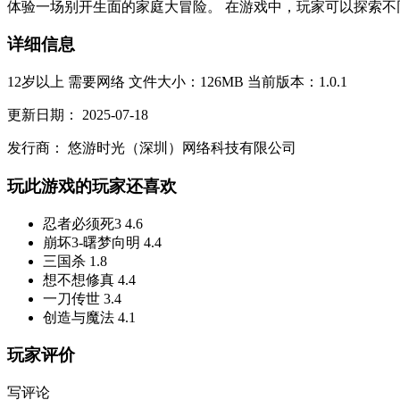
体验一场别开生面的家庭大冒险。 在游戏中，玩家可以探索不
详细信息
12岁以上
需要网络
文件大小：126MB
当前版本：1.0.1
更新日期：
2025-07-18
发行商：
悠游时光（深圳）网络科技有限公司
玩此游戏的玩家还喜欢
忍者必须死3
4.6
崩坏3-曙梦向明
4.4
三国杀
1.8
想不想修真
4.4
一刀传世
3.4
创造与魔法
4.1
玩家评价
写评论