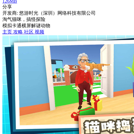
126MB
分享
开发商: 悠游时光（深圳）网络科技有限公司
淘气猫咪，搞怪探险
模拟
卡通
横屏
解谜
动物
主页
攻略
社区
视频