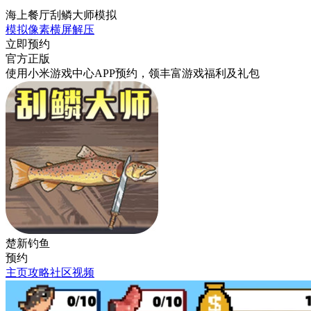
海上餐厅刮鳞大师模拟
模拟
像素
横屏
解压
立即预约
官方正版
使用小米游戏中心APP
预约
，领丰富游戏
福利
及
礼包
楚新钓鱼
预约
主页
攻略
社区
视频