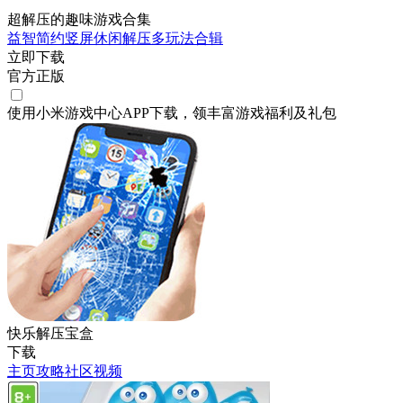
超解压的趣味游戏合集
益智
简约
竖屏
休闲
解压
多玩法合辑
立即下载
官方正版
使用小米游戏中心APP
下载
，领丰富游戏
福利
及
礼包
快乐解压宝盒
下载
主页
攻略
社区
视频