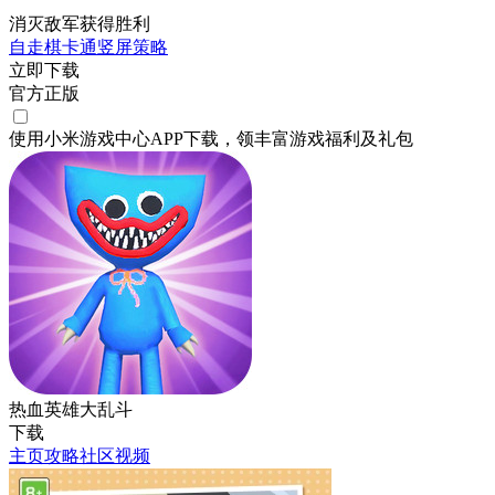
消灭敌军获得胜利
自走棋
卡通
竖屏
策略
立即下载
官方正版
使用小米游戏中心APP
下载
，领丰富游戏
福利
及
礼包
热血英雄大乱斗
下载
主页
攻略
社区
视频