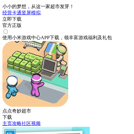
小小的梦想，从这一家超市发芽！
经营
卡通
竖屏
模拟
立即下载
官方正版
使用小米游戏中心APP
下载
，领丰富游戏
福利
及
礼包
点点奇妙超市
下载
主页
攻略
社区
视频