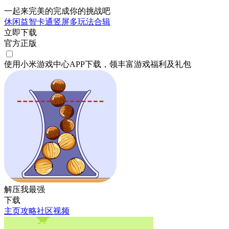
一起来完美的完成你的挑战吧
休闲
益智
卡通
竖屏
多玩法合辑
立即下载
官方正版
使用小米游戏中心APP
下载
，领丰富游戏
福利
及
礼包
解压我最强
下载
主页
攻略
社区
视频