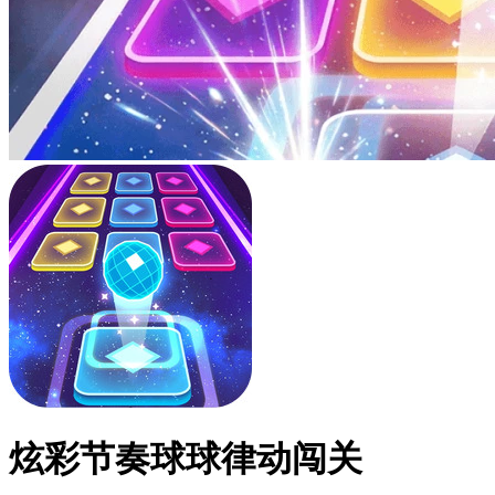
炫彩节奏球球律动闯关