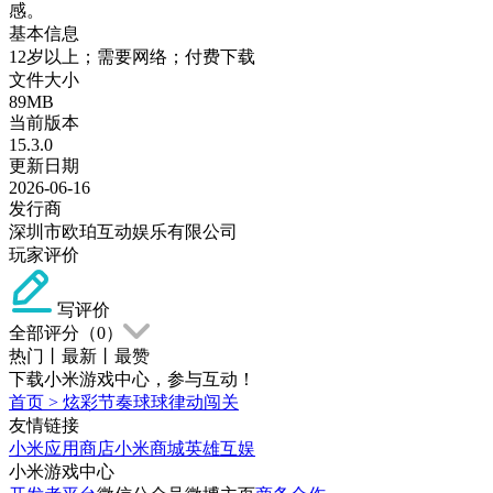
感。
基本信息
12岁以上；需要网络；付费下载
文件大小
89MB
当前版本
15.3.0
更新日期
2026-06-16
发行商
深圳市欧珀互动娱乐有限公司
玩家评价
写评价
全部评分（
0
）
热门
丨
最新
丨
最赞
下载小米游戏中心，参与互动！
首页
>
炫彩节奏球球律动闯关
友情链接
小米应用商店
小米商城
英雄互娱
小米游戏中心