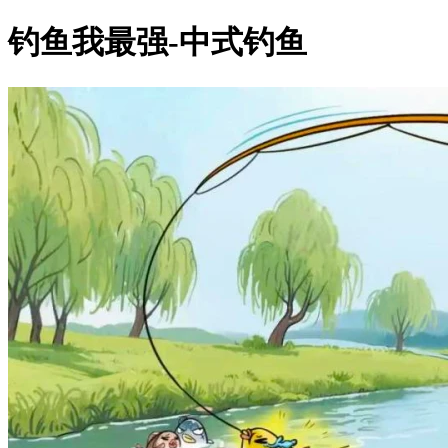
钓鱼我最强-中式钓鱼