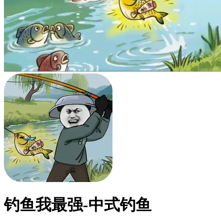
钓鱼我最强-中式钓鱼