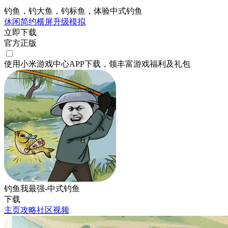
钓鱼，钓大鱼，钓标鱼，体验中式钓鱼
休闲
简约
横屏
升级
模拟
立即下载
官方正版
使用小米游戏中心APP
下载
，领丰富游戏
福利
及
礼包
钓鱼我最强-中式钓鱼
下载
主页
攻略
社区
视频