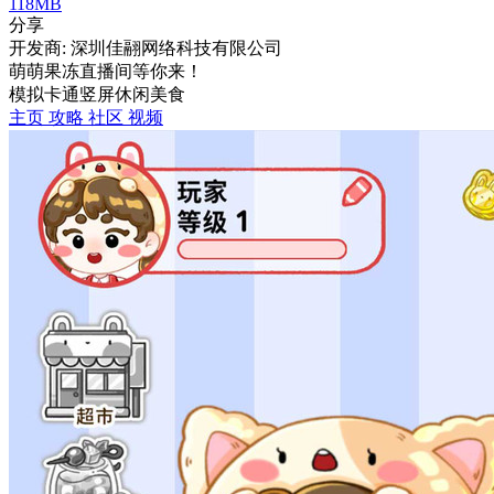
118MB
分享
开发商: 深圳佳翮网络科技有限公司
萌萌果冻直播间等你来！
模拟
卡通
竖屏
休闲
美食
主页
攻略
社区
视频