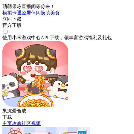
萌萌果冻直播间等你来！
模拟
卡通
竖屏
休闲
换装
美食
立即下载
官方正版
使用小米游戏中心APP
下载
，领丰富游戏
福利
及
礼包
果冻爱合成
下载
主页
攻略
社区
视频