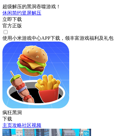
超级解压的黑洞吞噬游戏！
休闲
简约
竖屏
解压
立即下载
官方正版
使用小米游戏中心APP
下载
，领丰富游戏
福利
及
礼包
疯狂黑洞
下载
主页
攻略
社区
视频