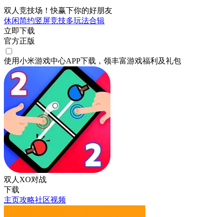
双人竞技场！快赢下你的好朋友
休闲
简约
竖屏
竞技
多玩法合辑
立即下载
官方正版
使用小米游戏中心APP
下载
，领丰富游戏
福利
及
礼包
双人XO对战
下载
主页
攻略
社区
视频