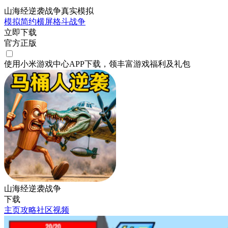
山海经逆袭战争真实模拟
模拟
简约
横屏
格斗
战争
立即下载
官方正版
使用小米游戏中心APP
下载
，领丰富游戏
福利
及
礼包
山海经逆袭战争
下载
主页
攻略
社区
视频