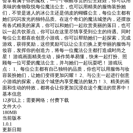
会拿着属于你的魔杖，一个个唤醒珍贵的公主娃娃，你可以用
美味的食物取悦每位魔法公主，也可以用精美的服饰装扮她
们，不管是迷人的冰公主还是俏皮的蝴蝶公主，每位公主都有
她们闪闪发光的独特品质。在这个奇幻的魔法城堡内，还摆放
有各式精美的家具，你可以和她们一起欣赏美丽的落日，也可
以一起共饮茶点，你可以在这里尽情享受到公主的待遇。同时
每位公主都喜欢创意小游戏，你可以帮助她们一起探索，完成
游戏，获得奖励，这些奖励可以让公主们换上更华丽的服饰与
妆容，发挥你的创造力，将每一位魔法公主都打造成时尚之
星！ 游戏画面精美生动，操作简单易懂，快来一起打扮、照
顾每一位可爱的魔法公主，并与她们一起玩耍吧！ 游戏玩
点： 1、每位公主都有自己独特的品质，你也可以用服饰与妆
容装扮她们，让她们变得更加闪耀！ 2、与公主一起进行创意
小游戏的探索，在这个城堡内享受魔法的魅力！ 3、精美的画
面和生动的特效，都将会让你更加沉浸在这个魔法的世界中！
基本信息
12岁以上；需要网络；付费下载
文件大小
180MB
当前版本
1.0.1
更新日期