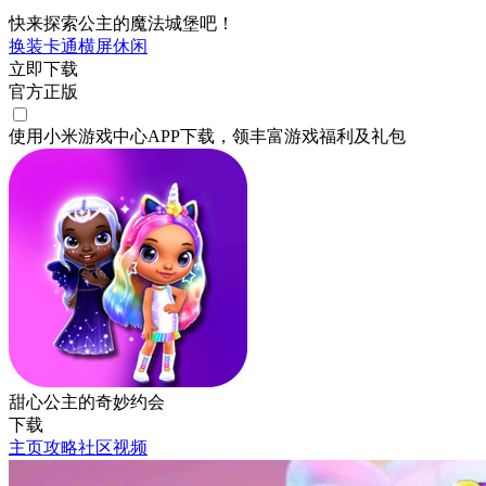
快来探索公主的魔法城堡吧！
换装
卡通
横屏
休闲
立即下载
官方正版
使用小米游戏中心APP
下载
，领丰富游戏
福利
及
礼包
甜心公主的奇妙约会
下载
主页
攻略
社区
视频