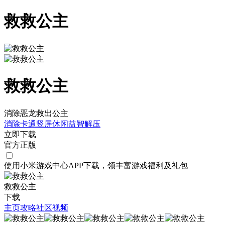
救救公主
救救公主
消除恶龙救出公主
消除
卡通
竖屏
休闲
益智
解压
立即下载
官方正版
使用小米游戏中心APP
下载
，领丰富游戏
福利
及
礼包
救救公主
下载
主页
攻略
社区
视频