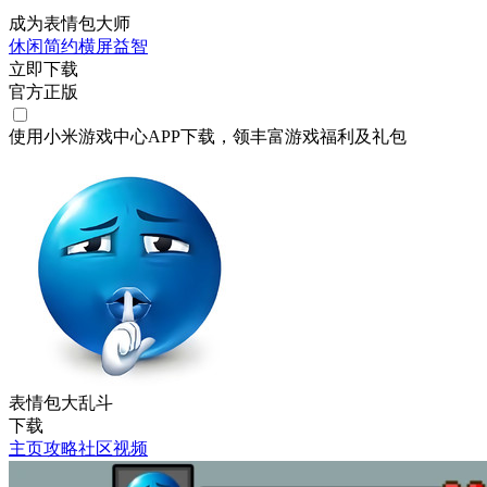
成为表情包大师
休闲
简约
横屏
益智
立即下载
官方正版
使用小米游戏中心APP
下载
，领丰富游戏
福利
及
礼包
表情包大乱斗
下载
主页
攻略
社区
视频