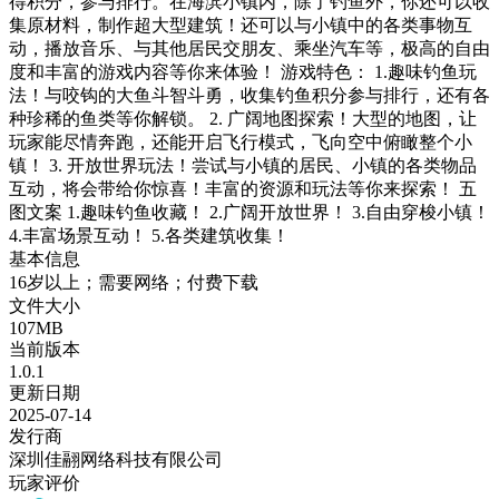
得积分，参与排行。在海滨小镇内，除了钓鱼外，你还可以收
集原材料，制作超大型建筑！还可以与小镇中的各类事物互
动，播放音乐、与其他居民交朋友、乘坐汽车等，极高的自由
度和丰富的游戏内容等你来体验！ 游戏特色： 1.趣味钓鱼玩
法！与咬钩的大鱼斗智斗勇，收集钓鱼积分参与排行，还有各
种珍稀的鱼类等你解锁。 2. 广阔地图探索！大型的地图，让
玩家能尽情奔跑，还能开启飞行模式，飞向空中俯瞰整个小
镇！ 3. 开放世界玩法！尝试与小镇的居民、小镇的各类物品
互动，将会带给你惊喜！丰富的资源和玩法等你来探索！ 五
图文案 1.趣味钓鱼收藏！ 2.广阔开放世界！ 3.自由穿梭小镇！
4.丰富场景互动！ 5.各类建筑收集！
基本信息
16岁以上；需要网络；付费下载
文件大小
107MB
当前版本
1.0.1
更新日期
2025-07-14
发行商
深圳佳翮网络科技有限公司
玩家评价