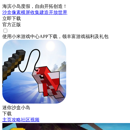
海滨小岛度假，自由开拓创造！
沙盒
像素
横屏
收集
建造
开放世界
立即下载
官方正版
使用小米游戏中心APP
下载
，领丰富游戏
福利
及
礼包
迷你沙盒小岛
下载
主页
攻略
社区
视频